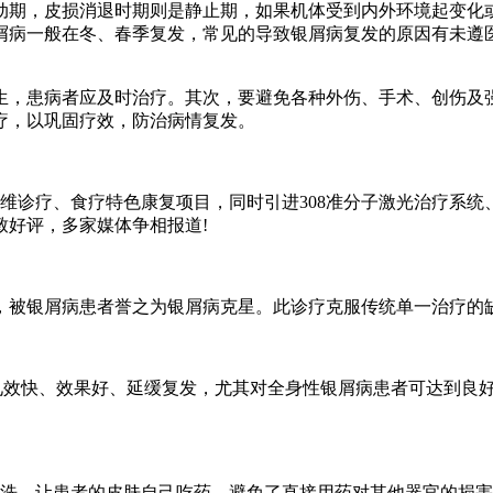
动期，皮损消退时期则是静止期，如果机体受到内外环境起变化
屑病一般在冬、春季复发，常见的导致银屑病复发的原因有未遵
生，患病者应及时治疗。其次，要避免各种外伤、手术、创伤及
疗，以巩固疗效，防治病情复发。
维诊疗、食疗特色康复项目，同时引进308准分子激光治疗系统、
致好评，多家媒体争相报道!
，被银屑病患者誉之为银屑病克星。此诊疗克服传统单一治疗的
度、见效快、效果好、延缓复发，尤其对全身性银屑病患者可达到良
过浸泡外洗，让患者的皮肤自己吃药，避免了直接用药对其他器官的