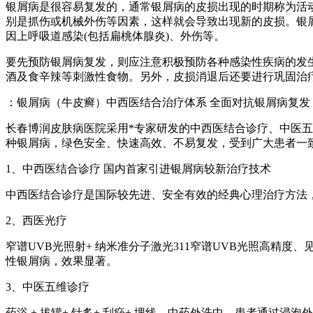
银屑病是很容易复发的，通常银屑病的皮损出现的时期称为活
别是抓伤或机械外伤等因素，这样就会导致出现新的皮损。银
因上呼吸道感染(包括扁桃体腺炎)、外伤等。
要先预防银屑病复发，则应注意积极预防各种感染性疾病的发
酒及食辛辣等刺激性食物。另外，皮损消退后还要进行巩固治
：银屑病（牛皮癣）中西医结合治疗体系 全面对抗银屑病复发
长春博润皮肤病医院采用*专家研发的中西医结合诊疗、中医五
种银屑病，绿色安全、快速高效、不易复发，受到广大患者一
1、中西医结合诊疗 国内首家引进银屑病较新治疗技术
中西医结合诊疗是国际较先进、安全有效的经典心理治疗方法
2、西医光疗
窄谱UVB光照射+ 纳米准分子激光311窄谱UVB光照高精
性银屑病，效果显著。
3、中医五维诊疗
药浴 + 拔罐+ 针炙+ 刮痧+ 埋线。中药外洗中，患者通