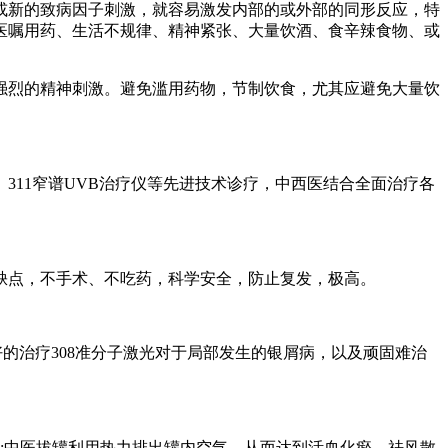
或新的致病因子刺激，就容易激发内部的或外部的同形反应，特
医嘱用药、生活不规律、精神紧张、大量饮酒、食辛辣食物、或
强烈的精神刺激。避免滥用药物，节制饮食，尤其应避免大量饮
311窄谱UVB治疗仪等先进技术诊疗，中西医结合全面治疗各
缺点，不手术、不吃药，科学安全，防止复发，极高。
好的治疗308准分子激光对于局部发生的银屑病，以及顽固难治
损害;中医拔罐利用热力排出罐内空气，从而达到活血化瘀、祛风散