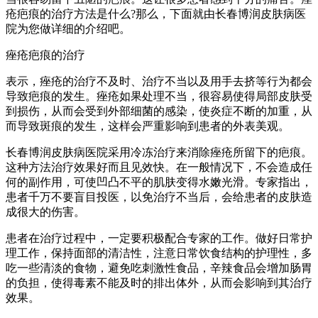
疮疤痕的治疗方法是什么?那么，下面就由长春博润皮肤病医
院为您做详细的介绍吧。
痤疮疤痕的治疗
表示，痤疮的治疗不及时、治疗不当以及用手去挤等行为都会
导致疤痕的发生。痤疮如果处理不当，很容易使得局部皮肤受
到损伤，从而会受到外部细菌的感染，使炎症不断的加重，从
而导致斑痕的发生，这样会严重影响到患者的外表美观。
长春博润皮肤病医院采用冷冻治疗来消除痤疮所留下的疤痕。
这种方法治疗效果好而且见效快。在一般情况下，不会造成任
何的副作用，可使凹凸不平的肌肤变得水嫩光滑。专家指出，
患者千万不要盲目投医，以免治疗不当后，会给患者的皮肤造
成很大的伤害。
患者在治疗过程中，一定要积极配合专家的工作。做好日常护
理工作，保持面部的清洁性，注意日常饮食结构的护理性，多
吃一些清淡的食物，避免吃刺激性食品，辛辣食品会增加肠胃
的负担，使得毒素不能及时的排出体外，从而会影响到其治疗
效果。